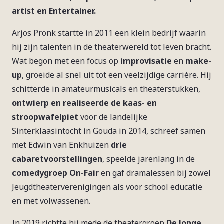
artist en Entertainer.
Arjos Pronk startte in 2011 een klein bedrijf waarin
hij zijn talenten in de theaterwereld tot leven bracht.
Wat begon met een focus op
improvisatie
en
make-
up
, groeide al snel uit tot een veelzijdige carrière. Hij
schitterde in amateurmusicals en theaterstukken,
ontwierp en realiseerde de kaas- en
stroopwafelpiet
voor de landelijke
Sinterklaasintocht in Gouda in 2014, schreef samen
met Edwin van Enkhuizen
drie
cabaretvoorstellingen
, speelde jarenlang in de
comedygroep On-Fair
en gaf dramalessen bij zowel
Jeugdtheaterverenigingen als voor school educatie
en met volwassenen.
In 2019 richtte hij mede de theatergroep
De Jonge