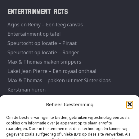
ENTERTAINMENT ACTS
Arjos en Remy – Een leeg canvas
Entertainment op tafel
Speurtocht op locatie – Piraat
Speurtocht op locatie – Ranger
Max & Thomas maken snippers
Lakei Jean Pierre – Een royaal onthaal
Max & Thomas – pakken uit met Sinterklaas
Kerstman huren
PHOTOBOOTH HUREN
Beheer toestemming
Photobooth huren
Om de beste ervaringen te bieden, gebruiken wij technologieën zoals
cookies om informatie over je apparaat op te slaan en/of te
Photobooth beurzen en activaties
raadplegen. Door in te stemmen met deze technologieën kunnen wij
Photobooth bruiloft
gegevens zoals surfgedrag of unieke ID's op deze site verwerken. Als