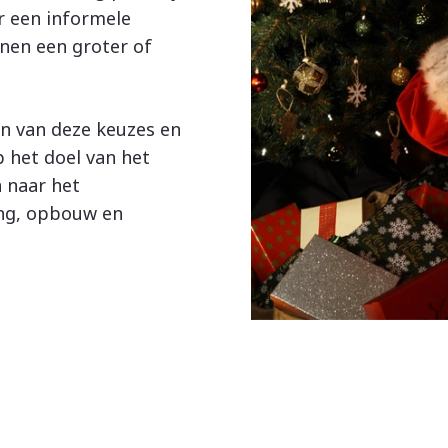
r een informele
nnen een groter of
en van deze keuzes en
p het doel van het
n naar het
ing, opbouw en