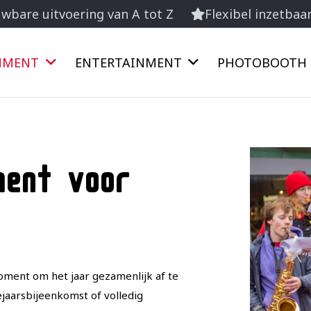
wbare uitvoering van A tot Z
Flexibel inzetbaa
INMENT
ENTERTAINMENT
PHOTOBOOTH
ment voor
oment om het jaar gezamenlijk af te
ejaarsbijeenkomst of volledig