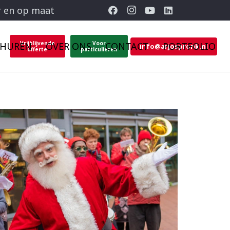
r en op maat
Vrijblijvende
Voor
 HUREN
OVER ONS
CONTACT
PORTFOLIO
info@arjospronk.nl
offerte
particulieren