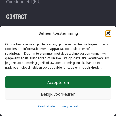
Cookiebeleid (EU)
CONTACT
Kantoor:
Beheer toestemming
Landluststraat 88
2804 KT Gouda
Om de beste ervaringen te bieden, gebruiken wij technologieën zoals
cookies om informatie over je apparaat op te slaan en/of te
KvK: 54299381
raadplegen. Door in te stemmen met deze technologieën kunnen wij
gegevens zoals surfgedrag of unieke ID's op deze site verwerken. Als
Ik ben particulier
je geen toestemming geeft of uw toestemming intrekt, kan dit een
nadelige invloed hebben op bepaalde functies en mogelijkheden.
Accepteren
© 2026 Arjospronk.nl – All rights reserved |
Sitemap
Bekijk voorkeuren
Veilig betalen met de volgende metaalmethoden:
Cookiebeleid
Privacy beleid