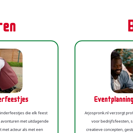
ren
rfeestjes
Eventplannin
inderfeestjes die elk feest
Arjospronk.nl verzorgt pr
 avonturen met uitdagende
voor bedrijfsfeesten,
 met acteur als met een
creatieve concepten, ges