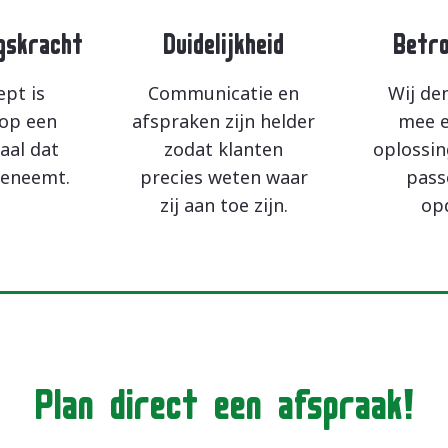
gskracht
Duidelijkheid
Betro
ept is
Communicatie en
Wij de
op een
afspraken zijn helder
mee e
aal dat
zodat klanten
oplossin
eneemt.
precies weten waar
pass
zij aan toe zijn.
op
Plan direct een afspraak!