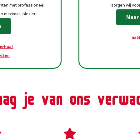
hten met professioneel
zorgen wij vo
n maximaal plezier.
Naar 
n
Beki
erhaal
etten
ag je van ons verwa