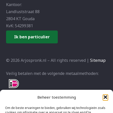
Kantoor:
Landluststraat 88
2804 KT Gouda
KvK: 54299381
Ik ben particulier
© 2026 Arjospronk.nl – All rights reserved |
Sitemap
Veilig betalen met de volgende metaalmethoden:
Beheer toestemming
Om de beste ervaringen te bieden, gebruiken wij technologieën zoals
cookies om informatie over je apparaat op te slaan en/of te