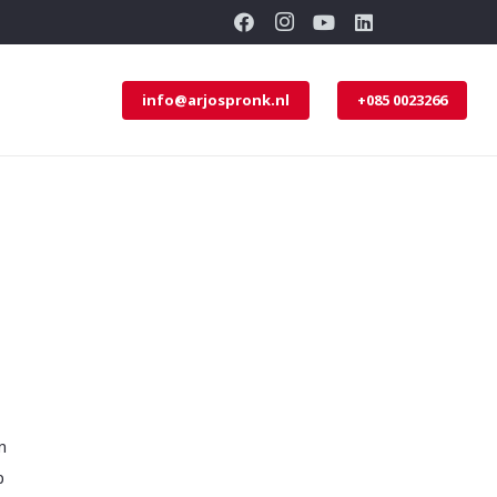
info@arjospronk.nl
+085 0023266
n
p