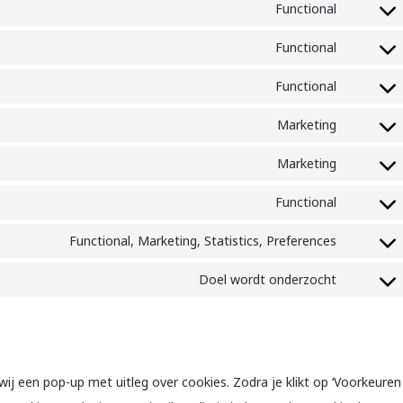
to
Functional
google-
Consent
service
analytics
to
Functional
sourcebu
Consent
service
js
to
Functional
wordpre
Consent
service
to
Marketing
litespeed
Consent
service
to
Marketing
wordfen
Consent
service
to
Functional
google-
Consent
service
fonts
to
Functional, Marketing, Statistics, Preferences
youtube
Consent
service
to
Doel wordt onderzocht
complian
Consent
service
to
linkedin
service
diversen
ij een pop-up met uitleg over cookies. Zodra je klikt op ‘Voorkeuren