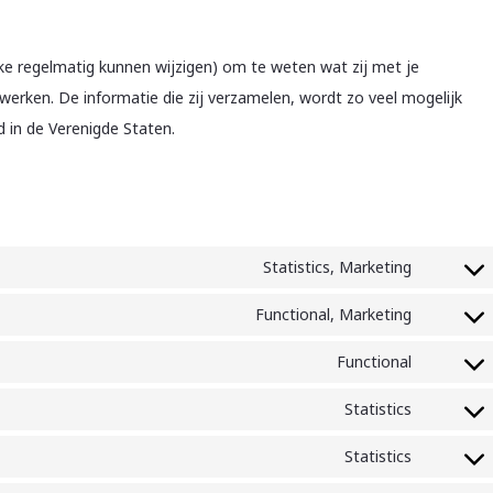
lke regelmatig kunnen wijzigen) om te weten wat zij met je
werken. De informatie die zij verzamelen, wordt zo veel mogelijk
 in de Verenigde Staten.
Statistics, Marketing
Consent
to
Functional, Marketing
Consent
service
to
Functional
google-
Consent
service
adsense
to
Statistics
google-
Consent
service
recaptch
to
Statistics
woocom
Consent
service