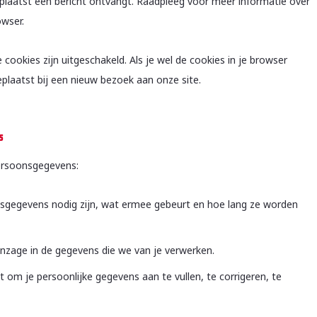
eplaatst een bericht ontvangt. Raadpleeg voor meer informatie over
owser.
e cookies zijn uitgeschakeld. Als je wel de cookies in je browser
laatst bij een nieuw bezoek aan onze site.
s
persoonsgegevens:
sgegevens nodig zijn, wat ermee gebeurt en hoe lang ze worden
inzage in de gegevens die we van je verwerken.
ht om je persoonlijke gegevens aan te vullen, te corrigeren, te