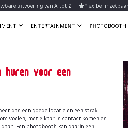
wbare uitvoering van A tot Z
Flexibel inzetbaa
INMENT
ENTERTAINMENT
PHOTOBOOTH
h huren voor een
eer dan een goede locatie en een strak
om voelen, met elkaar in contact komen en
s gaan. Een photobooth kan daarin een