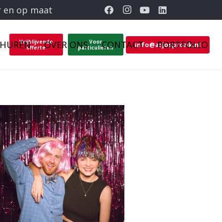
r en op maat
Vrijblijvende
Voor
 HUREN
OVER ONS
CONTACT
PORTFOLIO
info@arjospronk.nl
offerte
particulieren