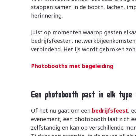
stappen samen in de booth, lachen, im
herinnering.
Juist op momenten waarop gasten elkaar
bedrijfsfeesten, netwerkbijeenkomsten
verbindend. Het ijs wordt gebroken zond
Photobooths met begeleiding
Een photobooth past in elk type
Of het nu gaat om een
bedrijfsfeest
, 
evenement, een photobooth laat zich e
zelfstandig en kan op verschillende m
Tijdens een receptie, in de pauze of als