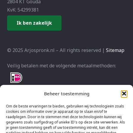
2804 KT Gouda
KvK: 54299381
Ik ben zakelijk
© 2025 Arjospronk.nl – All rights reserved |
Sitemap
Veilig betalen met de volgende metaalmethoden:
Beheer toestemming
Om de beste ervaringen te bieden, gebruiken wij technologieën zoals
cookies om informatie over je apparaat op te slaan en/of te
raadplegen. Door in te stemmen met deze technologieën kunnen wij
gegevens zoals surfgedrag of unieke ID's op deze site verwerken. Als
je geen toestemming geeft of uw toestemming intrekt, kan dit een
nadelige invloed hebben op bepaalde functies en mogelijkheden.