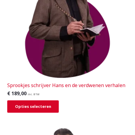
Sprookjes schrijver Hans en de verdwenen verhalen
€
189,00
inc. BTW
Opties selecteren