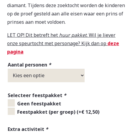
diamant. Tijdens deze zoektocht worden de kinderen
op de proef gesteld aan alle eisen waar een prins of
prinses aan moet voldoen.
LET OP! Dit betreft het
huur pakket
. Wil je liever
onze speurtocht met personage? Kijk dan op
deze
pagina
Aantal personen
*
Selecteer feestpakket
*
Geen feestpakket
Feestpakket (per groep)
(+
€
12,50
)
Extra activiteit
*