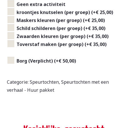
Geen extra activiteit
kroontjes knutselen (per groep)
(+
€
25,00
)
Maskers kleuren (per groep)
(+
€
25,00
)
Schild schilderen (per groep)
(+
€
35,00
)
Zwaarden kleuren (per groep)
(+
€
35,00
)
Toverstaf maken (per groep)
(+
€
35,00
)
Borg
Borg (Verplicht)
(+
€
50,00
)
(€50)
Categorie:
Speurtochten
,
Speurtochten met een
verhaal - Huur pakket
Koninklijke speurtocht