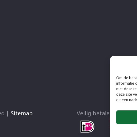
Om de beste
informatie 
met deze te
deze site v
dit een nad
ved |
Sitemap
Veilig betalen met de