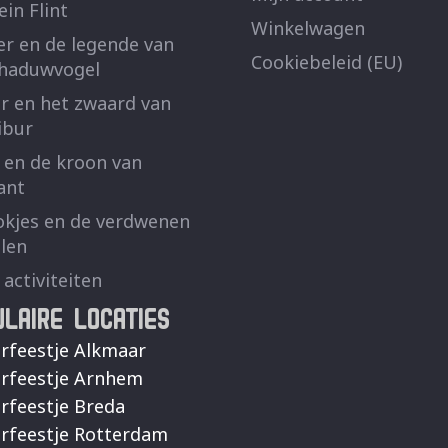
ein Flint
Winkelwagen
r en de legende van
Cookiebeleid (EU)
chaduwvogel
r en het zwaard van
ibur
 en de kroon van
ant
kjes en de verdwenen
len
 activiteiten
ULAIRE LOCATIES
rfeestje Alkmaar
rfeestje Arnhem
rfeestje Breda
rfeestje Rotterdam