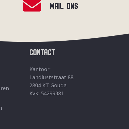
MAIL ONS
CONTACT
Kantoor:
Landluststraat 88
2804 KT Gouda
eren
KvK: 54299381
n