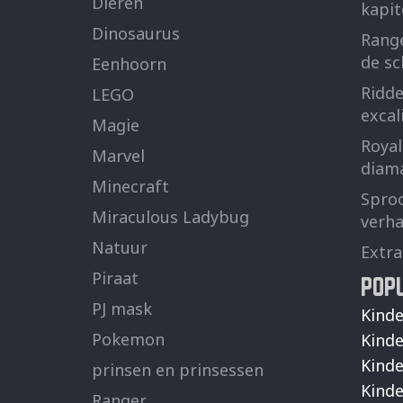
Dieren
kapit
Dinosaurus
Range
de s
Eenhoorn
Ridde
LEGO
excal
Magie
Royal
Marvel
diam
Minecraft
Sproo
Miraculous Ladybug
verha
Natuur
Extra
POP
Piraat
PJ mask
Kinde
Pokemon
Kinde
Kinde
prinsen en prinsessen
Kinde
Ranger