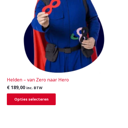
Helden – van Zero naar Hero
€
189,00
inc. BTW
Opties selecteren